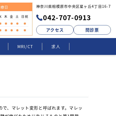
神奈川県相模原市中央区星ヶ丘4丁目16-7
診療日
042-707-0913
水
木
金
土
日祝
アクセス
問診票
MRI/CT
求人
ので、マレット変形と呼ばれます。マレッ