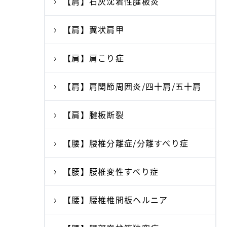
【肩】石灰沈着性腱板炎
【肩】翼状肩甲
【肩】肩こり症
【肩】肩関節周囲炎/四十肩/五十肩
【肩】腱板断裂
【腰】腰椎分離症/分離すべり症
【腰】腰椎変性すべり症
【腰】腰椎椎間板ヘルニア