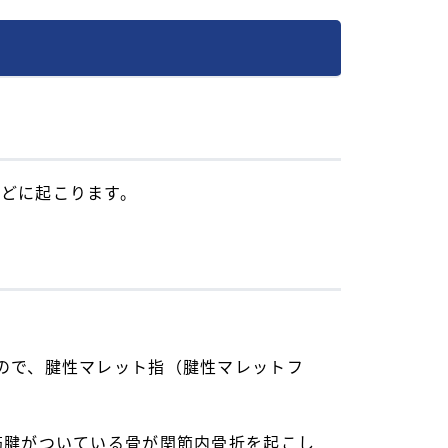
どに起こります。
ので、腱性マレット指（腱性マレットフ
筋腱がついている骨が関節内骨折を起こし